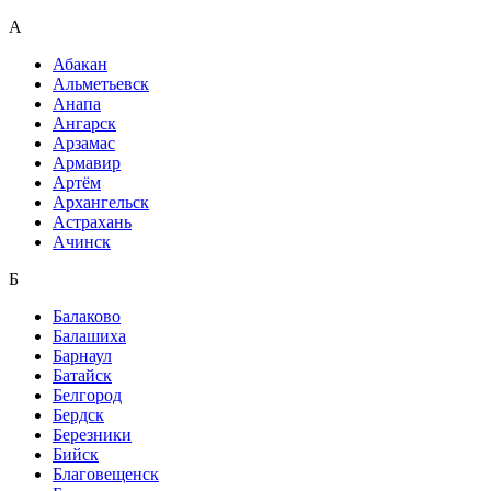
А
Абакан
Альметьевск
Анапа
Ангарск
Арзамас
Армавир
Артём
Архангельск
Астрахань
Ачинск
Б
Балаково
Балашиха
Барнаул
Батайск
Белгород
Бердск
Березники
Бийск
Благовещенск