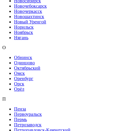
Новосибирск
Новочебоксарск
Новочеркасск
Новошахтинск
Новый Уренгой
Норильск
Ноябрьск
Нягань
О
Обнинск
Одинцово
Октябрьский
Омск
Оренбург
Орск
Орёл
П
Пенза
Первоуральск
Пермь
Петрозаводск
Петропавловск-Камчатский