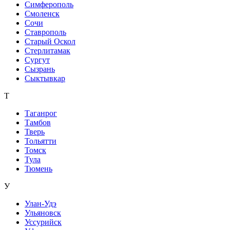
Симферополь
Смоленск
Сочи
Ставрополь
Старый Оскол
Стерлитамак
Сургут
Сызрань
Сыктывкар
Т
Таганрог
Тамбов
Тверь
Тольятти
Томск
Тула
Тюмень
У
Улан-Удэ
Ульяновск
Уссурийск