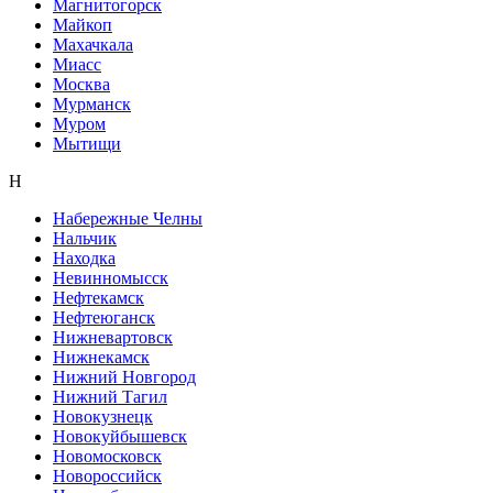
Магнитогорск
Майкоп
Махачкала
Миасс
Москва
Мурманск
Муром
Мытищи
Н
Набережные Челны
Нальчик
Находка
Невинномысск
Нефтекамск
Нефтеюганск
Нижневартовск
Нижнекамск
Нижний Новгород
Нижний Тагил
Новокузнецк
Новокуйбышевск
Новомосковск
Новороссийск