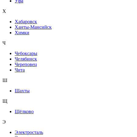
Уфа
Х
Хабаровск
Ханты-Мансийск
Химки
Ч
Чебоксары
Челябинск
Череповец
Чита
Ш
Шахты
Щ
Щёлково
Э
Электросталь