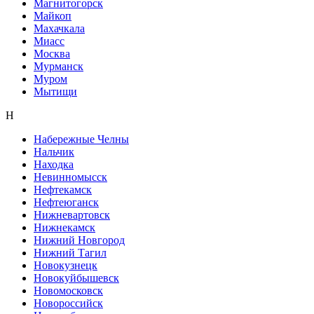
Магнитогорск
Майкоп
Махачкала
Миасс
Москва
Мурманск
Муром
Мытищи
Н
Набережные Челны
Нальчик
Находка
Невинномысск
Нефтекамск
Нефтеюганск
Нижневартовск
Нижнекамск
Нижний Новгород
Нижний Тагил
Новокузнецк
Новокуйбышевск
Новомосковск
Новороссийск