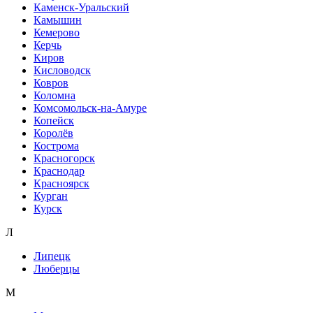
Каменск-Уральский
Камышин
Кемерово
Керчь
Киров
Кисловодск
Ковров
Коломна
Комсомольск-на-Амуре
Копейск
Королёв
Кострома
Красногорск
Краснодар
Красноярск
Курган
Курск
Л
Липецк
Люберцы
М