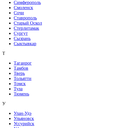
Симферополь
Смоленск
Сочи
Ставрополь
Старый Оскол
Стерлитамак
Сургут
Сызрань
Сыктывкар
Т
Таганрог
Тамбов
Тверь
Тольятти
Томск
Тула
Тюмень
У
Улан-Удэ
Ульяновск
Уссурийск