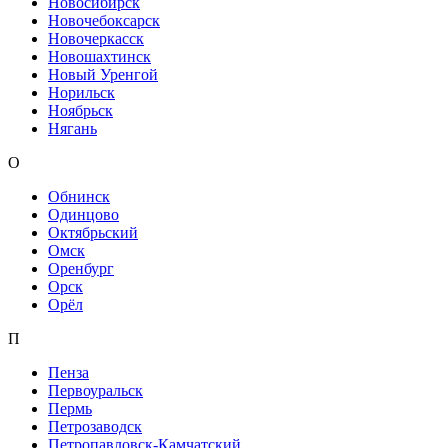
Новосибирск
Новочебоксарск
Новочеркасск
Новошахтинск
Новый Уренгой
Норильск
Ноябрьск
Нягань
О
Обнинск
Одинцово
Октябрьский
Омск
Оренбург
Орск
Орёл
П
Пенза
Первоуральск
Пермь
Петрозаводск
Петропавловск-Камчатский