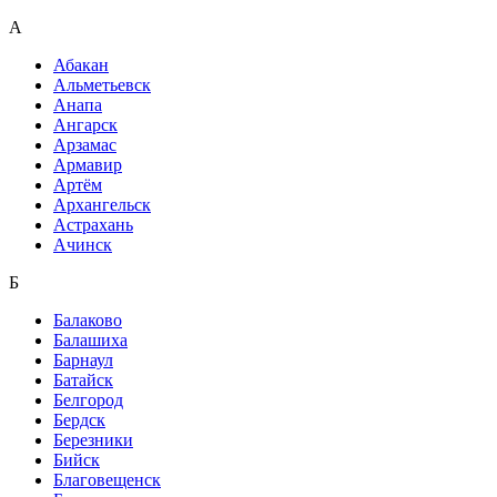
А
Абакан
Альметьевск
Анапа
Ангарск
Арзамас
Армавир
Артём
Архангельск
Астрахань
Ачинск
Б
Балаково
Балашиха
Барнаул
Батайск
Белгород
Бердск
Березники
Бийск
Благовещенск