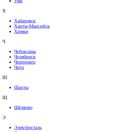
Уфа
Х
Хабаровск
Ханты-Мансийск
Химки
Ч
Чебоксары
Челябинск
Череповец
Чита
Ш
Шахты
Щ
Щёлково
Э
Электросталь