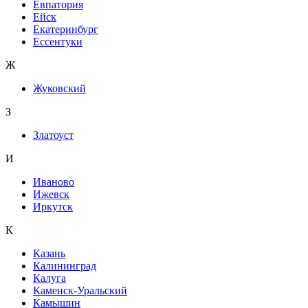
Евпатория
Ейск
Екатеринбург
Ессентуки
Ж
Жуковский
З
Златоуст
И
Иваново
Ижевск
Иркутск
К
Казань
Калининград
Калуга
Каменск-Уральский
Камышин