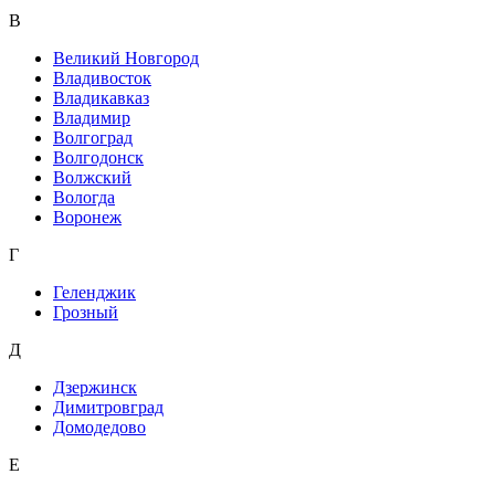
В
Великий Новгород
Владивосток
Владикавказ
Владимир
Волгоград
Волгодонск
Волжский
Вологда
Воронеж
Г
Геленджик
Грозный
Д
Дзержинск
Димитровград
Домодедово
Е