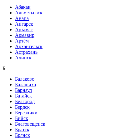
Абакан
Альметьевск
Анапа
Ангарск
Арзамас
Армавир
Артём
Архангельск
Астрахань
Ачинск
Б
Балаково
Балашиха
Барнаул
Батайск
Белгород
Бердск
Березники
Бийск
Благовещенск
Братск
Брянск