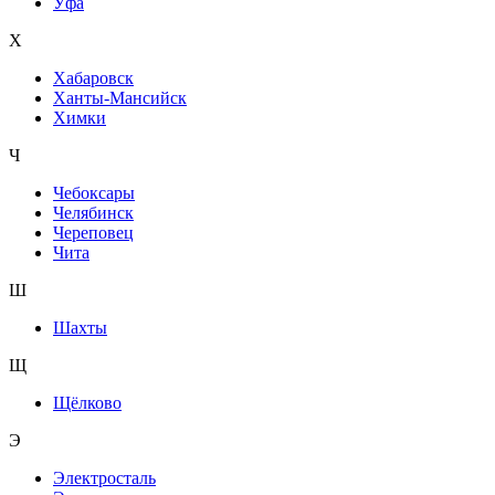
Уфа
Х
Хабаровск
Ханты-Мансийск
Химки
Ч
Чебоксары
Челябинск
Череповец
Чита
Ш
Шахты
Щ
Щёлково
Э
Электросталь