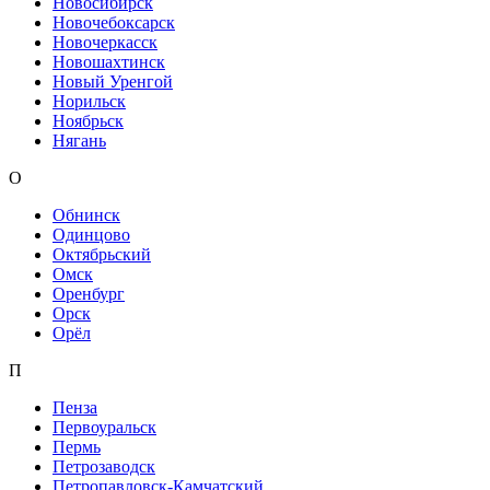
Новосибирск
Новочебоксарск
Новочеркасск
Новошахтинск
Новый Уренгой
Норильск
Ноябрьск
Нягань
О
Обнинск
Одинцово
Октябрьский
Омск
Оренбург
Орск
Орёл
П
Пенза
Первоуральск
Пермь
Петрозаводск
Петропавловск-Камчатский