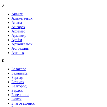
А
Абакан
Альметьевск
Анапа
Ангарск
Арзамас
Армавир
Артём
Архангельск
Астрахань
Ачинск
Б
Балаково
Балашиха
Барнаул
Батайск
Белгород
Бердск
Березники
Бийск
Благовещенск