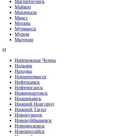
Магнитогорск
Майкоп
Махачкала
Миасс
Москва
Мурманск
Муром
Мытищи
Н
Набережные Челны
Нальчик
Находка
Невинномысск
Нефтекамск
Нефтеюганск
Нижневартовск
Нижнекамск
Нижний Новгород
Нижний Тагил
Новокузнецк
Новокуйбышевск
Новомосковск
Новороссийск