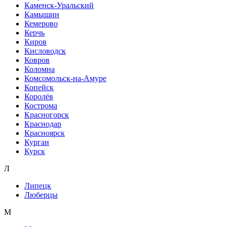
Каменск-Уральский
Камышин
Кемерово
Керчь
Киров
Кисловодск
Ковров
Коломна
Комсомольск-на-Амуре
Копейск
Королёв
Кострома
Красногорск
Краснодар
Красноярск
Курган
Курск
Л
Липецк
Люберцы
М