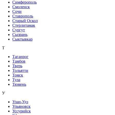
Симферополь
Смоленск
Сочи
Ставрополь
Старый Оскол
Стерлитамак
Сургут
Сызрань
Сыктывкар
Т
Таганрог
Тамбов
Тверь
Тольятти
Томск
Тула
Тюмень
У
Улан-Удэ
Ульяновск
Уссурийск