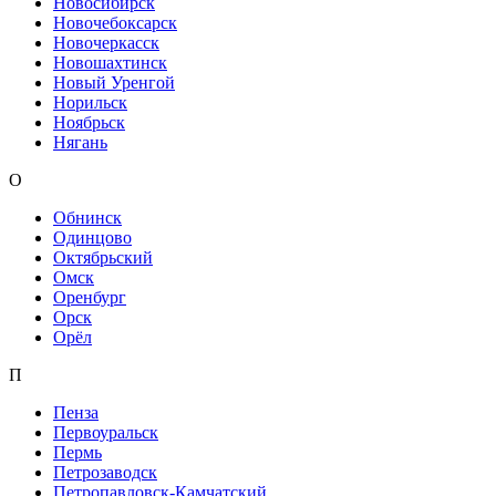
Новосибирск
Новочебоксарск
Новочеркасск
Новошахтинск
Новый Уренгой
Норильск
Ноябрьск
Нягань
О
Обнинск
Одинцово
Октябрьский
Омск
Оренбург
Орск
Орёл
П
Пенза
Первоуральск
Пермь
Петрозаводск
Петропавловск-Камчатский