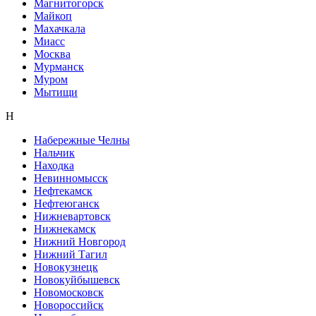
Магнитогорск
Майкоп
Махачкала
Миасс
Москва
Мурманск
Муром
Мытищи
Н
Набережные Челны
Нальчик
Находка
Невинномысск
Нефтекамск
Нефтеюганск
Нижневартовск
Нижнекамск
Нижний Новгород
Нижний Тагил
Новокузнецк
Новокуйбышевск
Новомосковск
Новороссийск