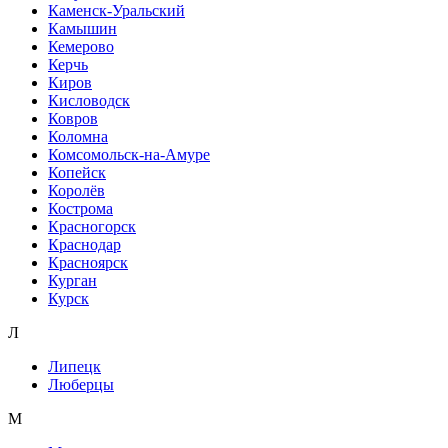
Каменск-Уральский
Камышин
Кемерово
Керчь
Киров
Кисловодск
Ковров
Коломна
Комсомольск-на-Амуре
Копейск
Королёв
Кострома
Красногорск
Краснодар
Красноярск
Курган
Курск
Л
Липецк
Люберцы
М