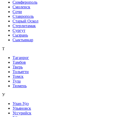
Симферополь
Смоленск
Сочи
Ставрополь
Старый Оскол
Стерлитамак
Сургут
Сызрань
Сыктывкар
Т
Таганрог
Тамбов
Тверь
Тольятти
Томск
Тула
Тюмень
У
Улан-Удэ
Ульяновск
Уссурийск