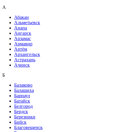
А
Абакан
Альметьевск
Анапа
Ангарск
Арзамас
Армавир
Артём
Архангельск
Астрахань
Ачинск
Б
Балаково
Балашиха
Барнаул
Батайск
Белгород
Бердск
Березники
Бийск
Благовещенск