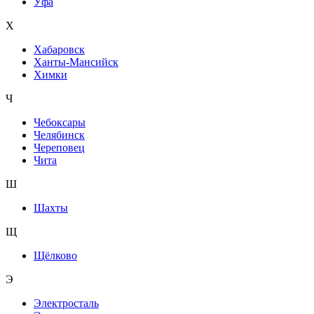
Уфа
Х
Хабаровск
Ханты-Мансийск
Химки
Ч
Чебоксары
Челябинск
Череповец
Чита
Ш
Шахты
Щ
Щёлково
Э
Электросталь