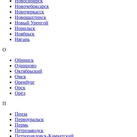
Новосибирск
Новочебоксарск
Новочеркасск
Новошахтинск
Новый Уренгой
Норильск
Ноябрьск
Нягань
О
Обнинск
Одинцово
Октябрьский
Омск
Оренбург
Орск
Орёл
П
Пенза
Первоуральск
Пермь
Петрозаводск
Петропавловск-Камчатский