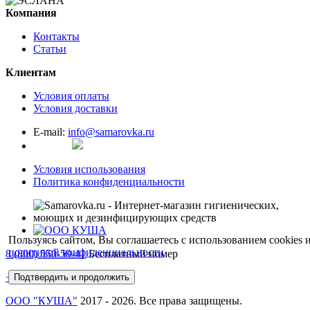
Компания
Контакты
Статьи
Клиентам
Условия оплаты
Условия доставки
E-mail:
info@samarovka.ru
Условия использования
Политика конфиденциальности
Пользуясь сайтом, Вы соглашаетесь с использованием сookies 
политикой конфиденциальности
8 (800) 550-59-41
Бесплатный номер
+7 (495) 232-68-68
Москва
Подтвердить и продолжить
ООО "КУША"
2017 - 2026. Все права защищены.