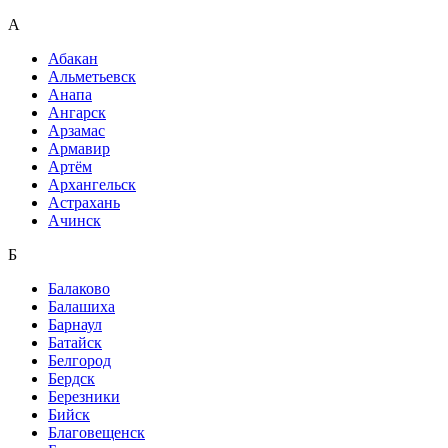
А
Абакан
Альметьевск
Анапа
Ангарск
Арзамас
Армавир
Артём
Архангельск
Астрахань
Ачинск
Б
Балаково
Балашиха
Барнаул
Батайск
Белгород
Бердск
Березники
Бийск
Благовещенск