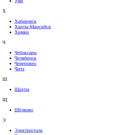
Уфа
Х
Хабаровск
Ханты-Мансийск
Химки
Ч
Чебоксары
Челябинск
Череповец
Чита
Ш
Шахты
Щ
Щёлково
Э
Электросталь