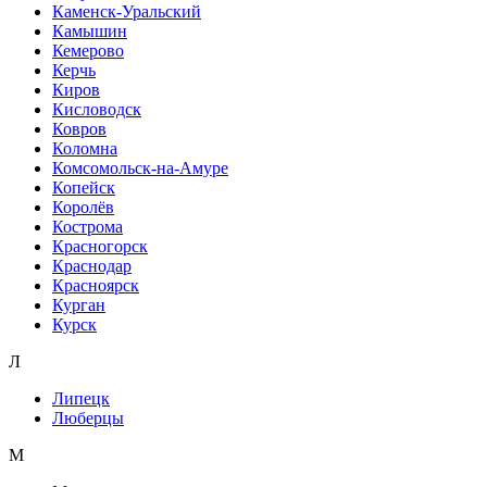
Каменск-Уральский
Камышин
Кемерово
Керчь
Киров
Кисловодск
Ковров
Коломна
Комсомольск-на-Амуре
Копейск
Королёв
Кострома
Красногорск
Краснодар
Красноярск
Курган
Курск
Л
Липецк
Люберцы
М