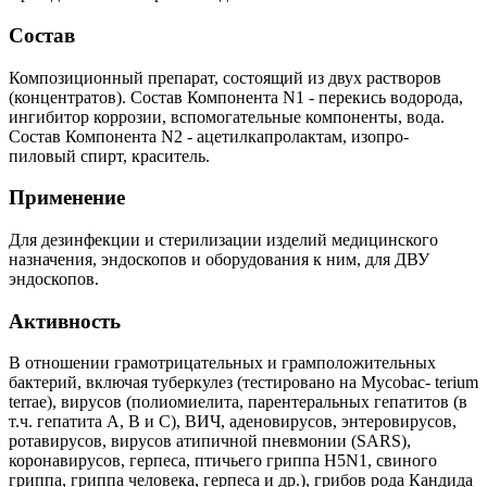
Состав
Композиционный препарат, состоящий из двух растворов
(концентратов). Состав Компонента N1 - перекись водорода,
ингибитор коррозии, вспомогательные компоненты, вода.
Состав Компонента N2 - ацетилкапролактам, изопро-
пиловый спирт, краситель.
Применение
Для дезинфекции и стерилизации изделий медицинского
назначения, эндоскопов и оборудования к ним, для ДВУ
эндоскопов.
Активность
В отношении грамотрицательных и грамположительных
бактерий, включая туберкулез (тестировано на Mycobac- terium
terrae), вирусов (полиомиелита, парентеральных гепатитов (в
т.ч. гепатита А, В и С), ВИЧ, аденовирусов, энтеровирусов,
ротавирусов, вирусов атипичной пневмонии (SARS),
коронавирусов, герпеса, птичьего гриппа H5N1, свиного
гриппа, гриппа человека, герпеса и др.), грибов рода Кандида