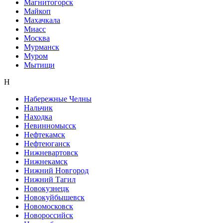
Магнитогорск
Майкоп
Махачкала
Миасс
Москва
Мурманск
Муром
Мытищи
Н
Набережные Челны
Нальчик
Находка
Невинномысск
Нефтекамск
Нефтеюганск
Нижневартовск
Нижнекамск
Нижний Новгород
Нижний Тагил
Новокузнецк
Новокуйбышевск
Новомосковск
Новороссийск