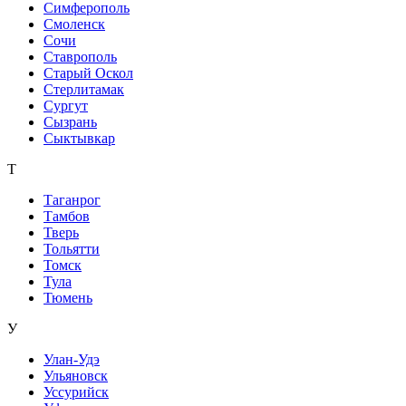
Симферополь
Смоленск
Сочи
Ставрополь
Старый Оскол
Стерлитамак
Сургут
Сызрань
Сыктывкар
Т
Таганрог
Тамбов
Тверь
Тольятти
Томск
Тула
Тюмень
У
Улан-Удэ
Ульяновск
Уссурийск