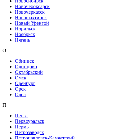
Новосибирск
Новочебоксарск
Новочеркасск
Новошахтинск
Новый Уренгой
Норильск
Ноябрьск
Нягань
О
Обнинск
Одинцово
Октябрьский
Омск
Оренбург
Орск
Орёл
П
Пенза
Первоуральск
Пермь
Петрозаводск
Петропавловск-Камчатский