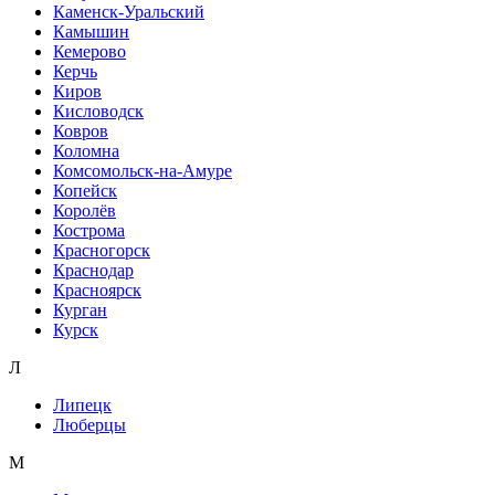
Каменск-Уральский
Камышин
Кемерово
Керчь
Киров
Кисловодск
Ковров
Коломна
Комсомольск-на-Амуре
Копейск
Королёв
Кострома
Красногорск
Краснодар
Красноярск
Курган
Курск
Л
Липецк
Люберцы
М