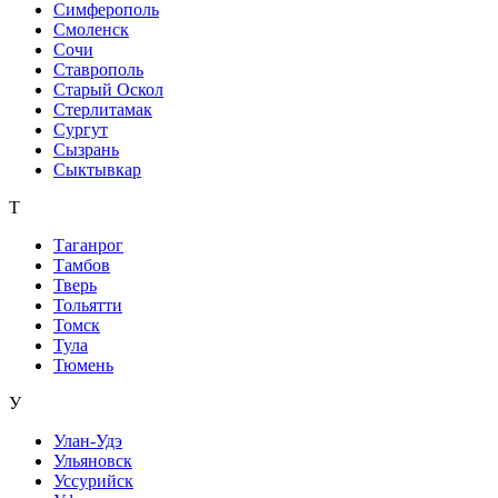
Симферополь
Смоленск
Сочи
Ставрополь
Старый Оскол
Стерлитамак
Сургут
Сызрань
Сыктывкар
Т
Таганрог
Тамбов
Тверь
Тольятти
Томск
Тула
Тюмень
У
Улан-Удэ
Ульяновск
Уссурийск