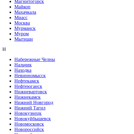
Магнитогорск
Майкоп
Махачкала
Миасс
Москва
Мурманск
Муром
Мытищи
Н
Набережные Челны
Нальчик
Находка
Невинномысск
Нефтекамск
Нефтеюганск
Нижневартовск
Нижнекамск
Нижний Новгород
Нижний Тагил
Новокузнецк
Новокуйбышевск
Новомосковск
Новороссийск