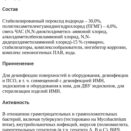
Состав
Cтабилизированный пероксид водорода – 30,0%,
полигексаметиленгуанидингидрохлорид (ПГМГ) – 4,0%,
смесь ЧАС (N,N-диоктилдиметил- аммоний хлорид,
алкилдиметилбензиламмоний хлорид, N,N-
дидецилдиметиламмоний хлорид)-15 % суммарно,
стабилизаторы, комплексообразователи, ингибитор коррозии,
комплекс неионогенных ПАВ, вода.
Применение
Для дезинфекции поверхностей и оборудования, дезинфекции
и ПСО, в т. ч. совмещенной с дезинфекцией ИМН,
эндоскопов и оборудования к ним, для ДВУ эндоскопов, для
стерилизации изделий ИМН.
Активность
В отношении грамотрицательных и грамположительных
бактерий, включая туберкулез (тестировано на Mycobacterium
terrae), внутрибольничных инфекций, вирусов (полиомиелита,
парентеральных гепатитов (в т.ч. гепатита А, В и С), ВИЧ,