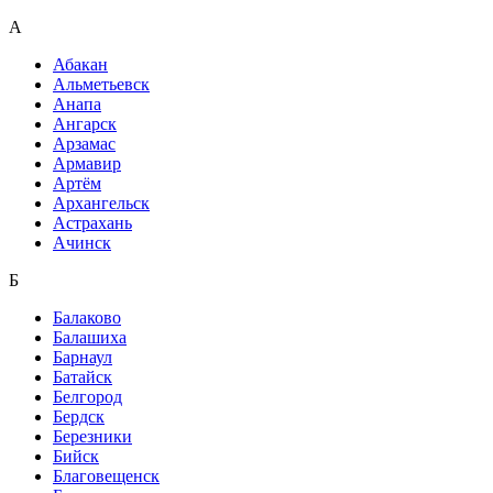
А
Абакан
Альметьевск
Анапа
Ангарск
Арзамас
Армавир
Артём
Архангельск
Астрахань
Ачинск
Б
Балаково
Балашиха
Барнаул
Батайск
Белгород
Бердск
Березники
Бийск
Благовещенск