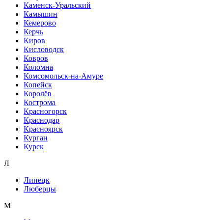
Каменск-Уральский
Камышин
Кемерово
Керчь
Киров
Кисловодск
Ковров
Коломна
Комсомольск-на-Амуре
Копейск
Королёв
Кострома
Красногорск
Краснодар
Красноярск
Курган
Курск
Л
Липецк
Люберцы
М