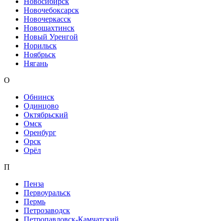
Новосибирск
Новочебоксарск
Новочеркасск
Новошахтинск
Новый Уренгой
Норильск
Ноябрьск
Нягань
О
Обнинск
Одинцово
Октябрьский
Омск
Оренбург
Орск
Орёл
П
Пенза
Первоуральск
Пермь
Петрозаводск
Петропавловск-Камчатский