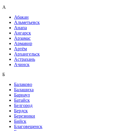
А
Абакан
Альметьевск
Анапа
Ангарск
Арзамас
Армавир
Артём
Архангельск
Астрахань
Ачинск
Б
Балаково
Балашиха
Барнаул
Батайск
Белгород
Бердск
Березники
Бийск
Благовещенск