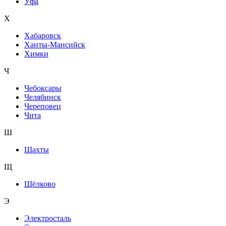
Уфа
Х
Хабаровск
Ханты-Мансийск
Химки
Ч
Чебоксары
Челябинск
Череповец
Чита
Ш
Шахты
Щ
Щёлково
Э
Электросталь