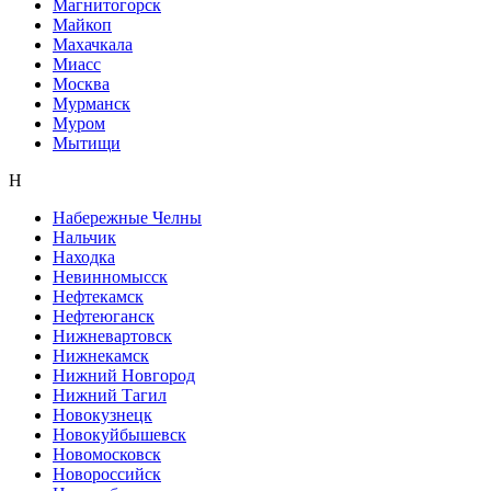
Магнитогорск
Майкоп
Махачкала
Миасс
Москва
Мурманск
Муром
Мытищи
Н
Набережные Челны
Нальчик
Находка
Невинномысск
Нефтекамск
Нефтеюганск
Нижневартовск
Нижнекамск
Нижний Новгород
Нижний Тагил
Новокузнецк
Новокуйбышевск
Новомосковск
Новороссийск