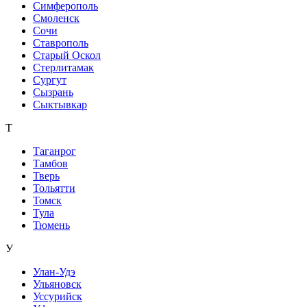
Симферополь
Смоленск
Сочи
Ставрополь
Старый Оскол
Стерлитамак
Сургут
Сызрань
Сыктывкар
Т
Таганрог
Тамбов
Тверь
Тольятти
Томск
Тула
Тюмень
У
Улан-Удэ
Ульяновск
Уссурийск