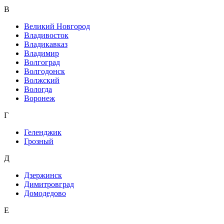
В
Великий Новгород
Владивосток
Владикавказ
Владимир
Волгоград
Волгодонск
Волжский
Вологда
Воронеж
Г
Геленджик
Грозный
Д
Дзержинск
Димитровград
Домодедово
Е