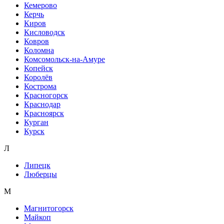
Кемерово
Керчь
Киров
Кисловодск
Ковров
Коломна
Комсомольск-на-Амуре
Копейск
Королёв
Кострома
Красногорск
Краснодар
Красноярск
Курган
Курск
Л
Липецк
Люберцы
М
Магнитогорск
Майкоп