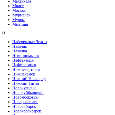
Махачкала
Миасс
Москва
Мурманск
Муром
Мытищи
Н
Набережные Челны
Нальчик
Находка
Невинномысск
Нефтекамск
Нефтеюганск
Нижневартовск
Нижнекамск
Нижний Новгород
Нижний Тагил
Новокузнецк
Новокуйбышевск
Новомосковск
Новороссийск
Новосибирск
Новочебоксарск