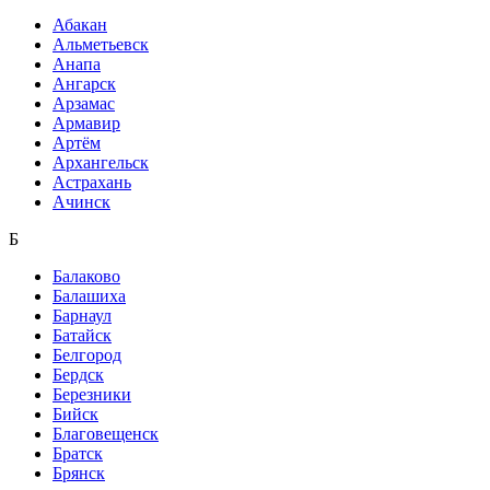
Абакан
Альметьевск
Анапа
Ангарск
Арзамас
Армавир
Артём
Архангельск
Астрахань
Ачинск
Б
Балаково
Балашиха
Барнаул
Батайск
Белгород
Бердск
Березники
Бийск
Благовещенск
Братск
Брянск