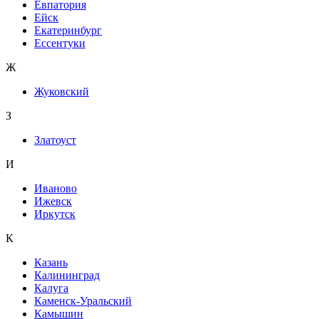
Евпатория
Ейск
Екатеринбург
Ессентуки
Ж
Жуковский
З
Златоуст
И
Иваново
Ижевск
Иркутск
К
Казань
Калининград
Калуга
Каменск-Уральский
Камышин