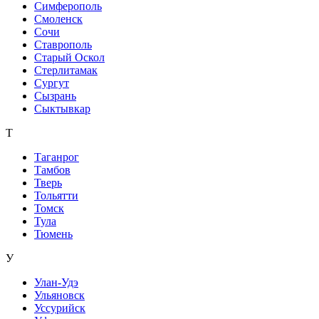
Симферополь
Смоленск
Сочи
Ставрополь
Старый Оскол
Стерлитамак
Сургут
Сызрань
Сыктывкар
Т
Таганрог
Тамбов
Тверь
Тольятти
Томск
Тула
Тюмень
У
Улан-Удэ
Ульяновск
Уссурийск