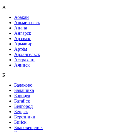
А
Абакан
Альметьевск
Анапа
Ангарск
Арзамас
Армавир
Артём
Архангельск
Астрахань
Ачинск
Б
Балаково
Балашиха
Барнаул
Батайск
Белгород
Бердск
Березники
Бийск
Благовещенск