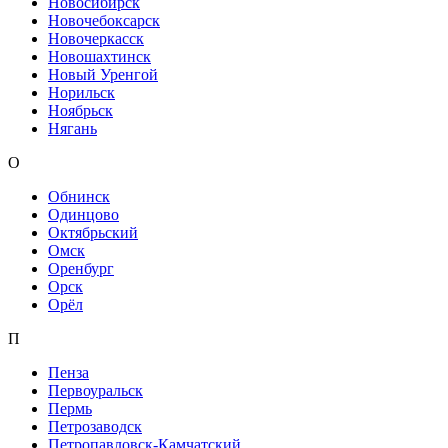
Новосибирск
Новочебоксарск
Новочеркасск
Новошахтинск
Новый Уренгой
Норильск
Ноябрьск
Нягань
О
Обнинск
Одинцово
Октябрьский
Омск
Оренбург
Орск
Орёл
П
Пенза
Первоуральск
Пермь
Петрозаводск
Петропавловск-Камчатский