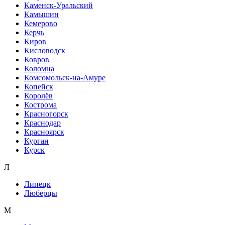
Каменск-Уральский
Камышин
Кемерово
Керчь
Киров
Кисловодск
Ковров
Коломна
Комсомольск-на-Амуре
Копейск
Королёв
Кострома
Красногорск
Краснодар
Красноярск
Курган
Курск
Л
Липецк
Люберцы
М