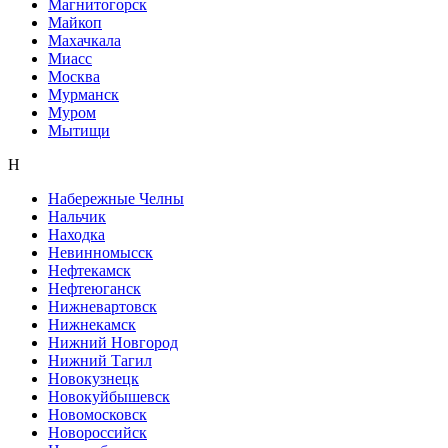
Магнитогорск
Майкоп
Махачкала
Миасс
Москва
Мурманск
Муром
Мытищи
Н
Набережные Челны
Нальчик
Находка
Невинномысск
Нефтекамск
Нефтеюганск
Нижневартовск
Нижнекамск
Нижний Новгород
Нижний Тагил
Новокузнецк
Новокуйбышевск
Новомосковск
Новороссийск