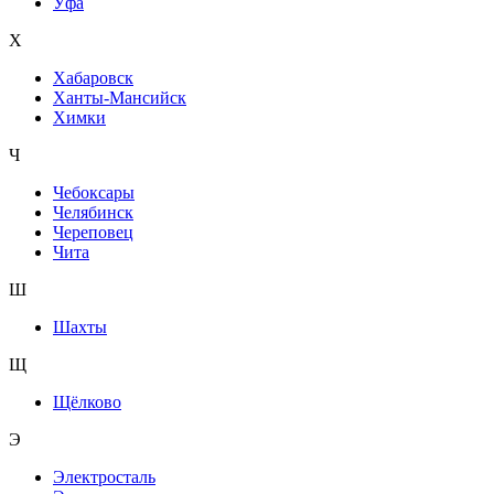
Уфа
Х
Хабаровск
Ханты-Мансийск
Химки
Ч
Чебоксары
Челябинск
Череповец
Чита
Ш
Шахты
Щ
Щёлково
Э
Электросталь